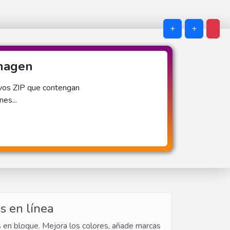
+
+
imagen
ivos ZIP que contengan
es...
s en línea
s en bloque. Mejora los colores, añade marcas