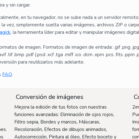
a y sin cargar.
almente, en tu navegador, no se sube nada a un servidor remoto
la vez, simplemente suelta varias imágenes, archivos ZIP o carp
agick
, la herramienta líder para editar y manipular imágenes digi
matos de imagen. Formatos de imagen de entrada: .gif .png .jpg .w
if .tif .bmp .pdf (.psd .xcf .tga .miff .ico .dcm .xpm .pcs .fits .ppm
versión para reutilizarlos más adelante.
s
FAQ
.
Conversión de imágenes
Co
Mejora la edición de tus fotos con nuestras
2i
funciones avanzadas: Eliminación de ojos rojos,
Pue
Filtro sepia, Bordes y marcos, Máscaras,
Im
nes.
Recoloración, Efectos de dibujos animados,
fo
os
Autocorrección, Pintura al óleo, Efecto boceto y
con