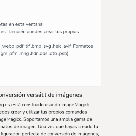
;
etas en esta ventana;
tales. También puedes crear tus propios
ebp .pdf .tif .bmp .svg .heic .avif. Formatos
 .pgm .pfm .mng .hdr .dds .otb .psb);
nversión versátil de imágenes
mg.es está construido usando ImageMagick.
des crear y utilizar tus propios comandos
ageMagick. Soportamos una amplia gama de
rmatos de imagen. Una vez que hayas creado tu
figuración perfecta de conversión de imágenes,