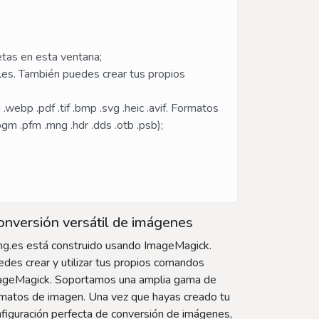
;
etas en esta ventana;
tales. También puedes crear tus propios
ebp .pdf .tif .bmp .svg .heic .avif. Formatos
 .pgm .pfm .mng .hdr .dds .otb .psb);
nversión versátil de imágenes
mg.es está construido usando ImageMagick.
des crear y utilizar tus propios comandos
ageMagick. Soportamos una amplia gama de
rmatos de imagen. Una vez que hayas creado tu
figuración perfecta de conversión de imágenes,