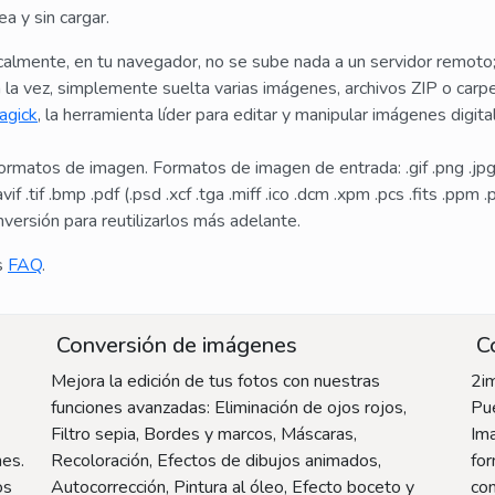
a y sin cargar.
almente, en tu navegador, no se sube nada a un servidor remoto
la vez, simplemente suelta varias imágenes, archivos ZIP o carp
agick
, la herramienta líder para editar y manipular imágenes digi
matos de imagen. Formatos de imagen de entrada: .gif .png .jpg .w
if .tif .bmp .pdf (.psd .xcf .tga .miff .ico .dcm .xpm .pcs .fits .ppm
versión para reutilizarlos más adelante.
s
FAQ
.
Conversión de imágenes
Co
Mejora la edición de tus fotos con nuestras
2i
funciones avanzadas: Eliminación de ojos rojos,
Pue
Filtro sepia, Bordes y marcos, Máscaras,
Im
nes.
Recoloración, Efectos de dibujos animados,
fo
os
Autocorrección, Pintura al óleo, Efecto boceto y
con