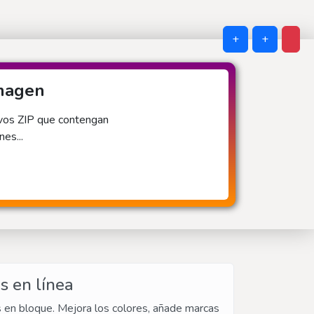
+
+
imagen
ivos ZIP que contengan
es...
s en línea
s en bloque. Mejora los colores, añade marcas