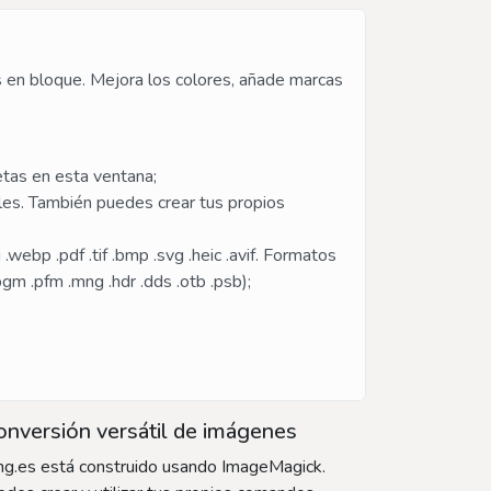
s en bloque. Mejora los colores, añade marcas
;
etas en esta ventana;
tales. También puedes crear tus propios
ebp .pdf .tif .bmp .svg .heic .avif. Formatos
 .pgm .pfm .mng .hdr .dds .otb .psb);
nversión versátil de imágenes
mg.es está construido usando ImageMagick.