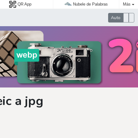
QR App
Nubele de Palabras
Más
Auto
ic a jpg