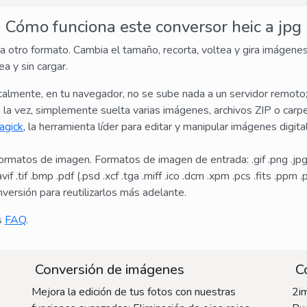
Cómo funciona este conversor heic a jpg
a otro formato. Cambia el tamaño, recorta, voltea y gira imágene
a y sin cargar.
almente, en tu navegador, no se sube nada a un servidor remoto
la vez, simplemente suelta varias imágenes, archivos ZIP o carp
agick
, la herramienta líder para editar y manipular imágenes digi
matos de imagen. Formatos de imagen de entrada: .gif .png .jpg .w
if .tif .bmp .pdf (.psd .xcf .tga .miff .ico .dcm .xpm .pcs .fits .ppm
versión para reutilizarlos más adelante.
s
FAQ
.
Conversión de imágenes
Co
Mejora la edición de tus fotos con nuestras
2i