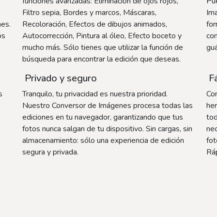
funciones avanzadas: Eliminación de ojos rojos,
Pue
Filtro sepia, Bordes y marcos, Máscaras,
Im
nes.
Recoloración, Efectos de dibujos animados,
fo
os
Autocorrección, Pintura al óleo, Efecto boceto y
con
mucho más. Sólo tienes que utilizar la función de
guá
búsqueda para encontrar la edición que deseas.
Privado y seguro
Fá
s
Tranquilo, tu privacidad es nuestra prioridad.
Con
Nuestro Conversor de Imágenes procesa todas las
her
ediciones en tu navegador, garantizando que tus
tod
fotos nunca salgan de tu dispositivo. Sin cargas, sin
nec
almacenamiento: sólo una experiencia de edición
fot
segura y privada.
Ráp