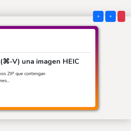
+
+
a (⌘-V) una imagen HEIC
ivos ZIP que contengan
es...