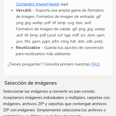
Comandos ImageMagick
aquí;
Versátil
- Soporta una amplia gama de formatos
de imagen. Formatos de imagen de entrada: .gif
.png .jpg .webp .pdf .tif .bmp .svg .heic .avif.
Formatos de imagen de salida: .gif .png .jpg .webp
.avif .tif .bmp .pdf (.psd .xcf .tga .miff .ico .dcm .xpm
.pcs .fits .ppm .pgm .pfm .mng .hdr .dds .otb .psb);
Reutilizable
- Guarda tus ajustes de conversión
para reutilizarlos más adelante.
¿Tienes preguntas? Consulta primero nuestras
FAQ
.
Selección de imágenes
Seleccionar las imágenes a convertir es pan comido.
Aceptamos imágenes individuales o múltiples, carpetas con
imágenes, archivos ZIP y carpetas que contengan archivos
ZIP con imágenes. Simplemente selecciona los archivos o