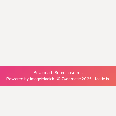
Generando archivo ZIP
Generando descargas
Privacidad
·
Sobre nosotros
Powered by ImageMagick
·
©
Zygomatic
2026
·
Made in
Descargar