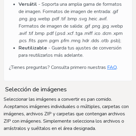
Versátil
- Soporta una amplia gama de formatos
de imagen. Formatos de imagen de entrada: .gif
.png .jpg .webp .pdf .tif .bmp .svg .heic .avif.
Formatos de imagen de salida: .gif .png .jpg .webp
.avif .tif .bmp .pdf (.psd .xcf .tga .miff .ico .dcm .xpm
.pcs .fits .ppm .pgm .pfm .mng .hdr .dds .otb .psb);
Reutilizable
- Guarda tus ajustes de conversión
para reutilizarlos más adelante.
¿Tienes preguntas? Consulta primero nuestras
FAQ
.
Selección de imágenes
Seleccionar las imágenes a convertir es pan comido.
Aceptamos imágenes individuales o múltiples, carpetas con
imágenes, archivos ZIP y carpetas que contengan archivos
ZIP con imágenes. Simplemente selecciona los archivos o
arrástralos y suéltalos en el área designada.