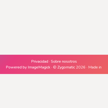
Generando archivo ZIP
Generando descargas
Privacidad
·
Sobre nosotros
Powered by ImageMagick
·
©
Zygomatic
2026
·
Made in
Descargar