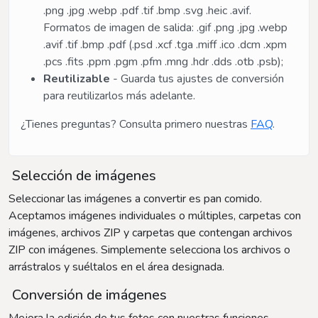
.png .jpg .webp .pdf .tif .bmp .svg .heic .avif.
Formatos de imagen de salida: .gif .png .jpg .webp
.avif .tif .bmp .pdf (.psd .xcf .tga .miff .ico .dcm .xpm
.pcs .fits .ppm .pgm .pfm .mng .hdr .dds .otb .psb);
Reutilizable
- Guarda tus ajustes de conversión
para reutilizarlos más adelante.
¿Tienes preguntas? Consulta primero nuestras
FAQ
.
Selección de imágenes
Seleccionar las imágenes a convertir es pan comido.
Aceptamos imágenes individuales o múltiples, carpetas con
imágenes, archivos ZIP y carpetas que contengan archivos
ZIP con imágenes. Simplemente selecciona los archivos o
arrástralos y suéltalos en el área designada.
Conversión de imágenes