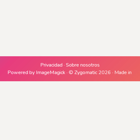
Generando archivo ZIP
Generando descargas
Descargar
Privacidad
·
Sobre nosotros
Powered by ImageMagick
·
©
Zygomatic
2026
·
Made in