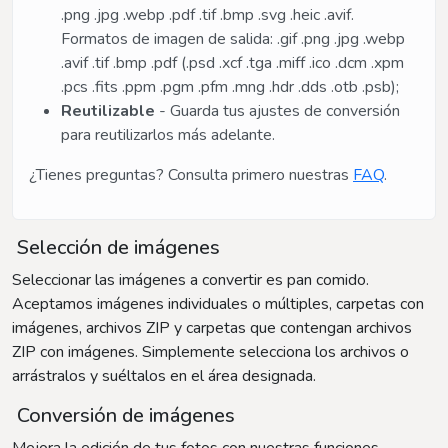
.png .jpg .webp .pdf .tif .bmp .svg .heic .avif.
Formatos de imagen de salida: .gif .png .jpg .webp
.avif .tif .bmp .pdf (.psd .xcf .tga .miff .ico .dcm .xpm
.pcs .fits .ppm .pgm .pfm .mng .hdr .dds .otb .psb);
Reutilizable
- Guarda tus ajustes de conversión
para reutilizarlos más adelante.
¿Tienes preguntas? Consulta primero nuestras
FAQ
.
Selección de imágenes
Seleccionar las imágenes a convertir es pan comido.
Aceptamos imágenes individuales o múltiples, carpetas con
imágenes, archivos ZIP y carpetas que contengan archivos
ZIP con imágenes. Simplemente selecciona los archivos o
arrástralos y suéltalos en el área designada.
Conversión de imágenes