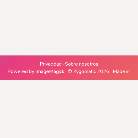
Generando archivo ZIP
Generando descargas
Privacidad
·
Sobre nosotros
Powered by ImageMagick
·
©
Zygomatic
2026
·
Made in
Descargar