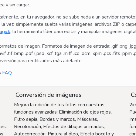
a y sin cargar.
almente, en tu navegador, no se sube nada a un servidor remoto
la vez, simplemente suelta varias imágenes, archivos ZIP o carp
agick
, la herramienta líder para editar y manipular imágenes digi
matos de imagen. Formatos de imagen de entrada: .gif .png .jpg .w
if .tif .bmp .pdf (.psd .xcf .tga .miff .ico .dcm .xpm .pcs .fits .ppm
versión para reutilizarlos más adelante.
s
FAQ
.
Conversión de imágenes
Co
Mejora la edición de tus fotos con nuestras
2i
funciones avanzadas: Eliminación de ojos rojos,
Pue
Filtro sepia, Bordes y marcos, Máscaras,
Im
nes.
Recoloración, Efectos de dibujos animados,
fo
os
Autocorrección, Pintura al óleo, Efecto boceto y
con