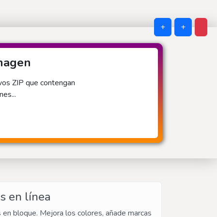
+
+
imagen
ivos ZIP que contengan
es...
s en línea
s en bloque. Mejora los colores, añade marcas