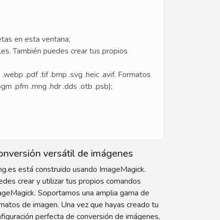
;
etas en esta ventana;
tales. También puedes crear tus propios
ebp .pdf .tif .bmp .svg .heic .avif. Formatos
 .pgm .pfm .mng .hdr .dds .otb .psb);
nversión versátil de imágenes
mg.es está construido usando ImageMagick.
des crear y utilizar tus propios comandos
ageMagick. Soportamos una amplia gama de
rmatos de imagen. Una vez que hayas creado tu
figuración perfecta de conversión de imágenes,