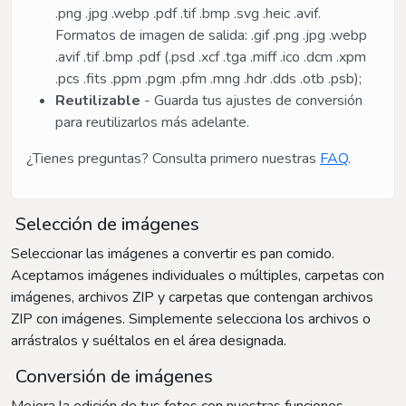
.png .jpg .webp .pdf .tif .bmp .svg .heic .avif.
Formatos de imagen de salida: .gif .png .jpg .webp
.avif .tif .bmp .pdf (.psd .xcf .tga .miff .ico .dcm .xpm
.pcs .fits .ppm .pgm .pfm .mng .hdr .dds .otb .psb);
Reutilizable
- Guarda tus ajustes de conversión
para reutilizarlos más adelante.
¿Tienes preguntas? Consulta primero nuestras
FAQ
.
Selección de imágenes
Seleccionar las imágenes a convertir es pan comido.
Aceptamos imágenes individuales o múltiples, carpetas con
imágenes, archivos ZIP y carpetas que contengan archivos
ZIP con imágenes. Simplemente selecciona los archivos o
arrástralos y suéltalos en el área designada.
Conversión de imágenes