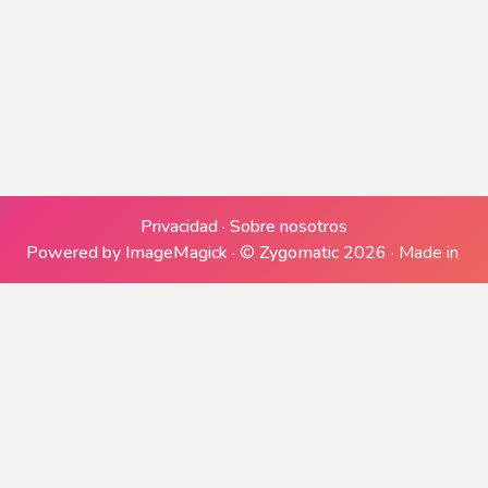
Generando archivo ZIP
Generando descargas
Privacidad
·
Sobre nosotros
Powered by ImageMagick
·
©
Zygomatic
2026
·
Made in
Descargar